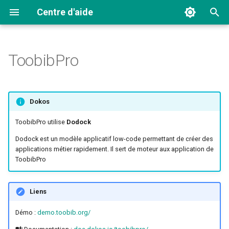
Centre d'aide
I
n
ToobibPro
i
t
Dokos
i
ToobibPro utilise
Dodock
a
Dodock est un modèle applicatif low-code permettant de créer des
l
applications métier rapidement. Il sert de moteur aux application de
ToobibPro
i
s
Liens
a
Démo :
demo.toobib.org/
t