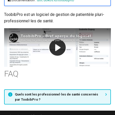
Documentation :
doc.dokos.io/toobibpro/
i
o
ToobibPro est un logiciel de gestion de patientèle pluri-
professionnel⋅les de santé.
n
d
e
l
a
r
FAQ
e
c
Quels sont les professionnel·les de santé concernés
h
par ToobibPro ?
e
r